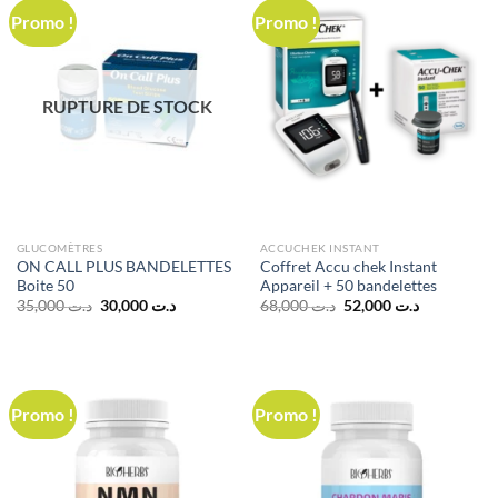
Promo !
Promo !
RUPTURE DE STOCK
GLUCOMÈTRES
ACCUCHEK INSTANT
ON CALL PLUS BANDELETTES
Coffret Accu chek Instant
Boite 50
Appareil + 50 bandelettes
Le
Le
Le
Le
35,000
د.ت
30,000
د.ت
68,000
د.ت
52,000
د.ت
prix
prix
prix
prix
initial
actuel
initial
actuel
était :
est :
était :
est :
د.ت 52,000.
د.ت 68,000.
د.ت 30,000.
د.ت 35,000.
Promo !
Promo !