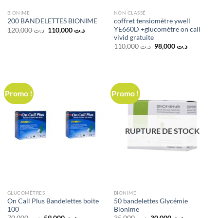
BIONIME
NON CLASSÉ
coffret tensiomètre ywell
200 BANDELETTES BIONIME
YE660D +glucomètre on call
Le
Le
120,000
د.ت
110,000
د.ت
prix
prix
vivid gratuite
initial
actuel
Le
Le
110,000
د.ت
98,000
د.ت
était :
est :
prix
prix
د.ت 110,000.
د.ت 120,000.
initial
actuel
était :
est :
د.ت 110,000.
Promo !
Promo !
RUPTURE DE STOCK
GLUCOMÈTRES
BIONIME
On Call Plus Bandelettes boite
50 bandelettes Glycémie
100
Bionime
Le
Le
Le
Le