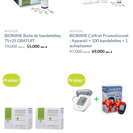
BIONIME
BIONIME
BIONIME Boite de bandelettes,
BIONIME Coffret Promotionnel
75+25 GRATUIT
: Appareil + 100 bandelettes + 1
autopiqueur
Le
Le
79,000
د.ت
55,000
د.ت
prix
prix
Le
Le
97,000
د.ت
69,000
د.ت
initial
actuel
prix
prix
était :
est :
initial
actuel
د.ت 55,000.
د.ت 79,000.
était :
est :
د.ت 69,000.
د.ت 97,000.
Promo !
Promo !