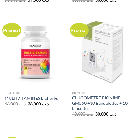
70,000
د.ت
59,000
د.ت
35,000
د.ت
30,000
د.ت
prix
prix
prix
prix
initial
actuel
initial
actuel
était :
est :
était :
est :
د.ت 30,000.
د.ت 35,000.
د.ت 59,000.
د.ت 70,000.
Promo !
Promo !
BIOHERBS
BIONIME
GLUCOMETRE BIONIME
MULTIVITAMINES bioherbs
GM550 +10 Bandelettes + 10
Le
Le
46,000
د.ت
36,000
د.ت
prix
prix
lancettes
initial
actuel
Le
Le
40,000
د.ت
30,000
د.ت
était :
est :
prix
prix
د.ت 36,000.
د.ت 46,000.
initial
actuel
était :
est :
د.ت 30,000.
د.ت 40,000.