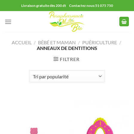
Passer
Livraison gratuite dès 200 dt Contactez nous:51 075 750
au
contenu
ACCUEIL
/
BÉBÉ ET MAMAN
/
PUÉRICULTURE
/
ANNEAUX DE DENTITIONS
FILTRER