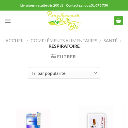
Passer
Livraison gratuite dès 200 dt Contactez nous:51 075 750
au
contenu
ACCUEIL
/
COMPLÉMENTS ALIMENTAIRES
/
SANTÉ
/
RESPIRATOIRE
FILTRER