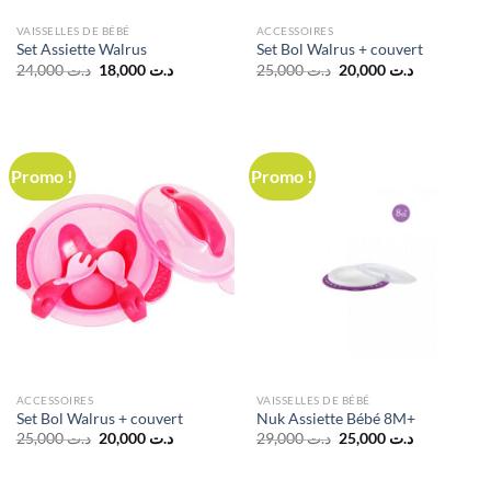
VAISSELLES DE BÉBÉ
ACCESSOIRES
Set Assiette Walrus
Set Bol Walrus + couvert
Le
Le
Le
Le
24,000
د.ت
18,000
د.ت
25,000
د.ت
20,000
د.ت
prix
prix
prix
prix
initial
actuel
initial
actuel
était :
est :
était :
est :
د.ت 20,000.
د.ت 25,000.
د.ت 18,000.
د.ت 24,000.
Promo !
Promo !
ACCESSOIRES
VAISSELLES DE BÉBÉ
Set Bol Walrus + couvert
Nuk Assiette Bébé 8M+
Le
Le
Le
Le
25,000
د.ت
20,000
د.ت
29,000
د.ت
25,000
د.ت
prix
prix
prix
prix
initial
actuel
initial
actuel
était :
est :
était :
est :