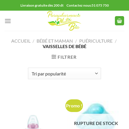
Passer
Livraison gratuite dès 200 dt Contactez nous:51 075 750
au
contenu
ACCUEIL
/
BÉBÉ ET MAMAN
/
PUÉRICULTURE
/
VAISSELLES DE BÉBÉ
FILTRER
Promo !
RUPTURE DE STOCK