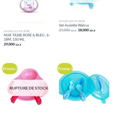
VAISSELLES DE BÉBÉ
Set Assiette Walrus
Le
Le
24,000
د.ت
18,000
د.ت
VAISSELLES DE BÉBÉ
prix
prix
NUK TASSE ROSE & BLEU , 6-
initial
actuel
18M, 150 ML
était :
est :
د.ت 18,000.
د.ت 24,000.
29,000
د.ت
Promo !
Promo !
RUPTURE DE STOCK