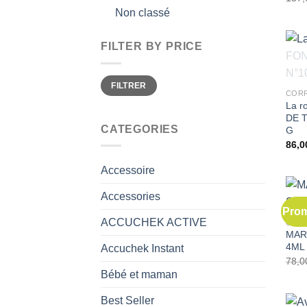
Non classé
FILTER BY PRICE
Prix
Prix
FILTRER
min
max
CORR
La r
DE T
CATEGORIES
G
Accessoire
Accessories
Prom
ACCUCHEK ACTIVE
CORR
MAR
4ML
Accuchek Instant
Bébé et maman
Best Seller