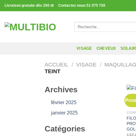
Passer
Livraison gratuite dès 200 dt Contactez nous:51 075 750
au
contenu
Recherche
pour :
VISAGE
CHEVEUX
SOLAI
ACCUEIL
/
VISAGE
/
MAQUILLA
TEINT
Archives
Prom
février 2025
janvier 2025
CORR
FIL
PRO
Catégories
GOL