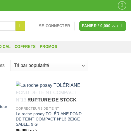
SE CONNECTER
PANIER /
0,000
د.ت
DICAL
COFFRETS
PROMOS
Trié
ats
par
popularité
RUPTURE DE STOCK
teur
CORRECTEURS DE TEINT
La roche posay TOLÉRIANE FOND
DE TEINT COMPACT N°13 BEIGE
SABLE, 9 G
86,000
د.ت