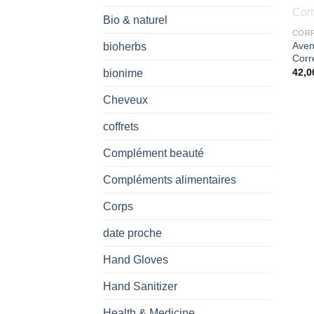
Bio & naturel
CORR
Ave
bioherbs
Corr
bionime
Cheveux
coffrets
Complément beauté
Compléments alimentaires
Corps
date proche
Hand Gloves
Hand Sanitizer
Health & Medicine