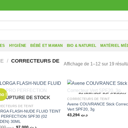
RES
HYGIÈNE
BÉBÉ ET MAMAN
BIO & NATUREL
MATÉRIEL MÉ
GE
/
CORRECTEURS DE
Affichage de 1–12 sur 19 résult
o !
RUPTURE DE STOCK
RUPTURE DE STOCK
CORRECTEURS DE TEINT
Avene COUVRANCE Stick Correc
ECTEURS DE TEINT
Vert SPF20, 3g
ORGA FLASH-NUDE FLUID TEINT
43,294
د.ت
 PERFECTION SPF30 (02
DEN) 30ML
Le
Le
137,000
د.ت
97,000
د.ت