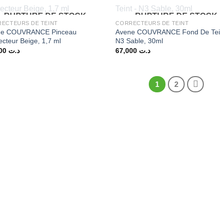
RUPTURE DE STOCK
RUPTURE DE STOCK
ECTEURS DE TEINT
CORRECTEURS DE TEINT
ne COUVRANCE Pinceau
Avene COUVRANCE Fond De Tei
ecteur Beige, 1,7 ml
N3 Sable, 30ml
42,000
د.ت
67,000
د.ت
1
2