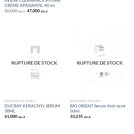
AVENE CLEANANCE HYDRA
CRÈME APAISANTE, 40 ml
Le
Le
50,000
د.ت
47,000
د.ت
prix
prix
initial
actuel
était :
est :
د.ت 47,000.
د.ت 50,000.
RUPTURE DE STOCK
RUPTURE DE STOCK
SOINS SPÉCIFIQUES
SOINS SPÉCIFIQUES
DUCRAY KERACNYL SÉRUM
BIO ORIENT Serum Anti-acné
30ML
50ml
61,000
د.ت
33,235
د.ت