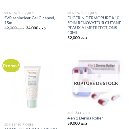
SOINS SPÉCIFIQUES
SOINS SPÉCIFIQUES
SVR sebiaclear Gel Cicapeel,
EUCERIN DERMOPURE K10
15ml
SOIN RENOVATEUR CUTANE
PEAUX A IMPERFECTIONS
Le
Le
42,000
د.ت
34,000
د.ت
prix
prix
40ML
initial
actuel
52,000
د.ت
était :
est :
د.ت 34,000.
د.ت 42,000.
Promo !
RUPTURE DE STOCK
ANTI-ÂGE YEUX
4 en 1 Derma Roller
59,000
د.ت
SOINS SPÉCIFIQUES