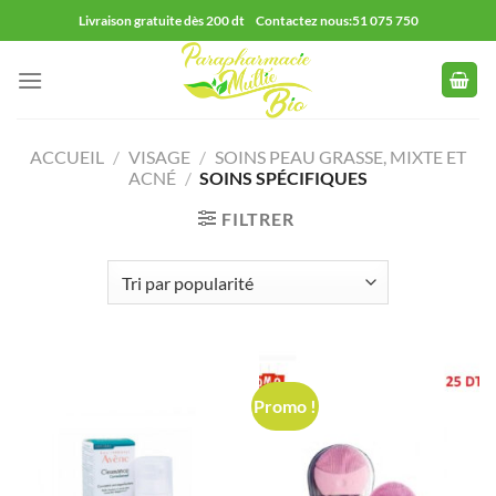
Passer
Livraison gratuite dès 200 dt Contactez nous:51 075 750
au
contenu
ACCUEIL
/
VISAGE
/
SOINS PEAU GRASSE, MIXTE ET
ACNÉ
/
SOINS SPÉCIFIQUES
FILTRER
Promo !