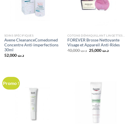
SOINS SPÉCIFIQUES
COTONS DÉMAQUILLANT LINGETTES ET ÉPONGES
Avene CleananceComedomed
FOREVER Brosse Nettoyante
Concentre Anti-imperfections
Visage et Appareil Anti-Rides
30ml
Le
Le
40,000
د.ت
25,000
د.ت
prix
prix
52,000
د.ت
initial
actuel
était :
est :
د.ت 25,000.
د.ت 40,000.
Promo !