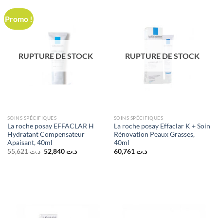
Promo !
RUPTURE DE STOCK
RUPTURE DE STOCK
SOINS SPÉCIFIQUES
SOINS SPÉCIFIQUES
La roche posay EFFACLAR H
La roche posay Effaclar K + Soin
Hydratant Compensateur
Rénovation Peaux Grasses,
Apaisant, 40ml
40ml
Le
Le
55,621
د.ت
52,840
د.ت
60,761
د.ت
prix
prix
initial
actuel
était :
est :
د.ت 52,840.
د.ت 55,621.