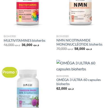
BIOHERBS
BIOHERBS
NMN NICOTINAMIDE
MULTIVITAMINES bioherbs
MONONUCLÉOTIDE bioherbs
Le
Le
46,000
د.ت
36,000
د.ت
prix
prix
Le
Le
70,000
د.ت
58,000
د.ت
initial
actuel
prix
prix
était :
est :
initial
actuel
د.ت 36,000.
د.ت 46,000.
était :
est :
58,0
د.ت 70,000.
Promo !
BIOHERBS
OMÉGA 3 ULTRA 60 capsules
bioherbs
62,000
د.ت