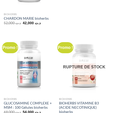
BIOHERBS
CHARDON MARIE bioherbs
Le
Le
52,000
د.ت
42,000
د.ت
prix
prix
initial
actuel
était :
est :
د.ت 42,000.
د.ت 52,000.
Promo !
Promo !
RUPTURE DE STOCK
BIOHERBS
BIOHERBS
GLUCOSAMINE COMPLEXE +
BIOHERBS VITAMINE B3
MSM : 100 Gélules bioherbs
(ACIDE NECOTINIQUE)
bioherbs
Le
Le
69,000
د.ت
54,000
د.ت