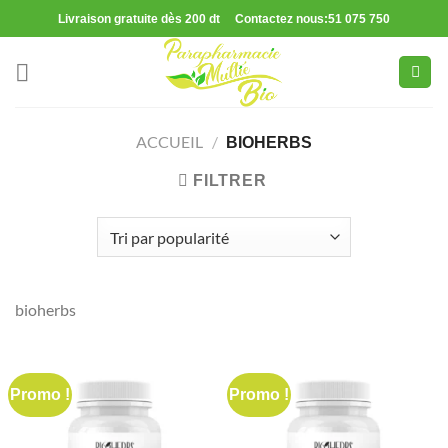
Passer
Livraison gratuite dès 200 dt Contactez nous:51 075 750
au
contenu
ACCUEIL
/
BIOHERBS
FILTRER
bioherbs
Promo !
Promo !