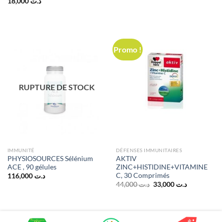
18,000
د.ت
Promo !
RUPTURE DE STOCK
IMMUNITÉ
DÉFENSES IMMUNITAIRES
PHYSIOSOURCES Sélénium
AKTIV
ACE , 90 gélules
ZINC+HISTIDINE+VITAMINE
C, 30 Comprimés
116,000
د.ت
Le
Le
44,000
د.ت
33,000
د.ت
prix
prix
initial
actuel
était :
est :
د.ت 33,000.
د.ت 44,000.