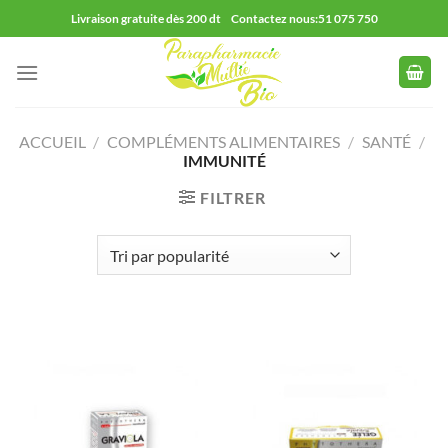
Passer
Livraison gratuite dès 200 dt Contactez nous:51 075 750
au
contenu
ACCUEIL
/
COMPLÉMENTS ALIMENTAIRES
/
SANTÉ
/
IMMUNITÉ
FILTRER