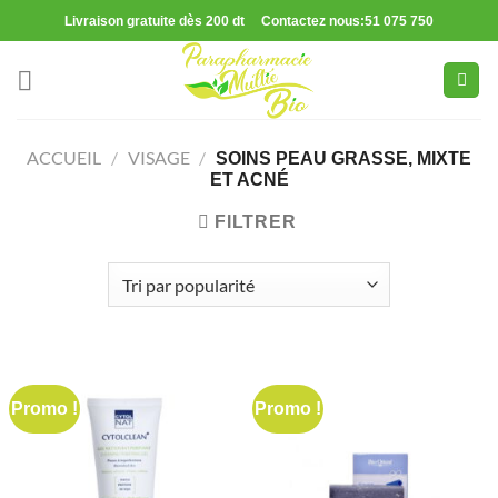
Passer
Livraison gratuite dès 200 dt Contactez nous:51 075 750
au
contenu
ACCUEIL
/
VISAGE
/
SOINS PEAU GRASSE, MIXTE
ET ACNÉ
FILTRER
Promo !
Promo !