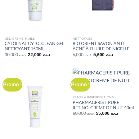
GEL, CRÈME, HUILE
NETTOYAGE
CYTOLNAT CYTOLCLEAN GEL
BIO ORIENT SAVON ANTI
NETTOYANT 150ML
ACNÉ À L’HUILE DE NIGELLE
Le
Le
Le
Le
30,000
د.ت
6,000
د.ت
22,000
د.ت
5,600
د.ت
prix
prix
prix
prix
initial
actuel
initial
actuel
était :
est :
était :
est :
د.ت 5,600.
د.ت 6,000.
د.ت 22,000.
د.ت 30,000.
Promo !
Promo !
PEAUX À IMPERFECTIONS
PHARMACERIS T PURE
RETINOLCREME DE NUIT 40ml
Le
Le
60,000
د.ت
55,000
د.ت
prix
prix
initial
actuel
était :
est :
55,0
د.ت 60,000.