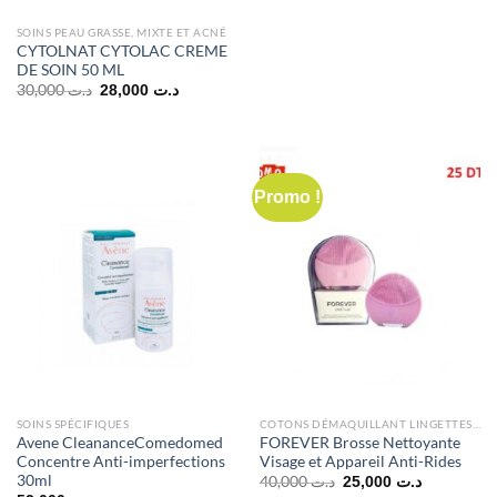
SOINS PEAU GRASSE, MIXTE ET ACNÉ
CYTOLNAT CYTOLAC CREME
DE SOIN 50 ML
Le
Le
30,000
د.ت
28,000
د.ت
prix
prix
initial
actuel
était :
est :
د.ت 28,000.
د.ت 30,000.
Promo !
SOINS SPÉCIFIQUES
COTONS DÉMAQUILLANT LINGETTES ET ÉPONGES
Avene CleananceComedomed
FOREVER Brosse Nettoyante
Concentre Anti-imperfections
Visage et Appareil Anti-Rides
30ml
Le
Le
40,000
د.ت
25,000
د.ت
prix
prix