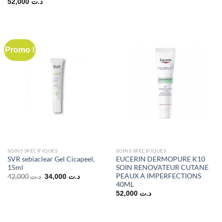
52,000
د.ت
initial
actuel
était :
est :
25,0
د.ت 40,000.
Promo !
SOINS SPÉCIFIQUES
SOINS SPÉCIFIQUES
SVR sebiaclear Gel Cicapeel,
EUCERIN DERMOPURE K10
15ml
SOIN RENOVATEUR CUTANE
PEAUX A IMPERFECTIONS
Le
Le
42,000
د.ت
34,000
د.ت
prix
prix
40ML
initial
actuel
52,000
د.ت
était :
est :
د.ت 34,000.
د.ت 42,000.