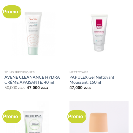
Promo !
SOINS SPÉCIFIQUES
NETTOYAGE
AVENE CLEANANCE HYDRA
PAPULEX Gel Nettoyant
CRÈME APAISANTE, 40 ml
Moussant, 150ml
Le
Le
50,000
د.ت
47,000
د.ت
47,000
د.ت
prix
prix
initial
actuel
était :
est :
د.ت 47,000.
د.ت 50,000.
Promo !
Promo !