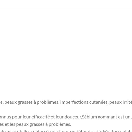
s, peaux grasses à problèmes. Imperfections cutanées, peaux irri
onnus pour leur efficacité et leur douceur,Sébium gommant est un 
ses et les peaux grasses à problèmes.
 de micro-billes renforcée par les propriétés d’actifs kératorégul