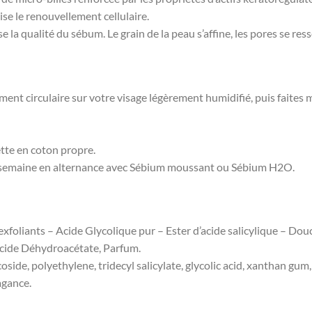
ise le renouvellement cellulaire.
a qualité du sébum. Le grain de la peau s’affine, les pores se resserr
 circulaire sur votre visage légèrement humidifié, puis faites 
tte en coton propre.
ar semaine en alternance avec Sébium moussant ou Sébium H2O.
foliants – Acide Glycolique pur – Ester d’acide salicylique – Douce
cide Déhydroacétate, Parfum.
oside, polyethylene, tridecyl salicylate, glycolic acid, xanthan gu
agance.