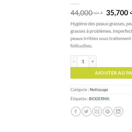
Le
44,000
35,700
د.ت
prix
Hygiène des peaux grasses, pe
initial
grasses à problèmes. Imperfec
était :
peaux irritées sous traitemen
folliculites.
quantité de BIODERMA SEBIU
AJOUTER AU PA
Catégorie :
Nettoyage
Étiquette :
BIODERMA