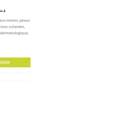
Le
د.ت
prix
aux mixtes, peaux
actuel
tions cutanées,
est :
t dermatologique,
د.ت 35,700.
د.ت 44,000.
M GEL GOMMANT EXFOLIANT PURIFIANT PEAUX MIXTES A GRASSES 
NIER