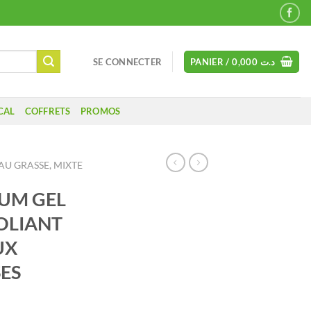
SE CONNECTER
PANIER /
0,000
د.ت
CAL
COFFRETS
PROMOS
AU GRASSE, MIXTE
UM GEL
OLIANT
UX
SES