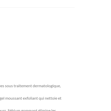
tées sous traitement dermatologique,
gel moussant exfoliant qui nettoie et
ateurs, Sébium gommant élimine les