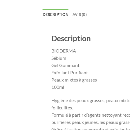
DESCRIPTION
AVIS (0)
Description
BIODERMA
Sébium
Gel Gommant
Exfoliant Purifiant
Peaux mixtes à grasses
100ml
Hygiène des peaux grasses, peaux mixte
folliculites.
Formulé à partir d’agents nettoyant rec
purifie les peaux jeunes, les peaux gras
Grâce à l’action gommante et exfoliante