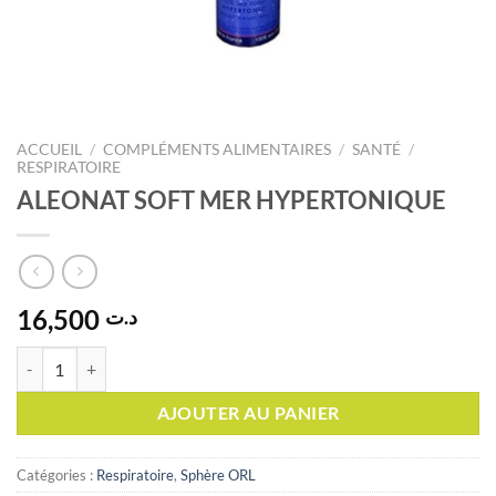
ACCUEIL
/
COMPLÉMENTS ALIMENTAIRES
/
SANTÉ
/
RESPIRATOIRE
ALEONAT SOFT MER HYPERTONIQUE
16,500
د.ت
quantité de ALEONAT SOFT MER HYPERTONIQUE
AJOUTER AU PANIER
Catégories :
Respiratoire
,
Sphère ORL