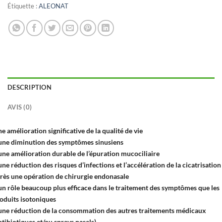
Étiquette :
ALEONAT
DESCRIPTION
AVIS (0)
e amélioration significative de la
qualité de vie
une
diminution des symptômes
sinusiens
une amélioration durable de
l’épuration mucociliaire
une
réduction des risques d’infections
et l’accélération de la cicatrisation
rès une opération de chirurgie endonasale
un rôle
beaucoup plus efficace
dans le traitement des symptômes que les
oduits isotoniques
une
réduction de la consommation des autres traitements
médicaux
ntibiotiques et/ou sprays nasals)