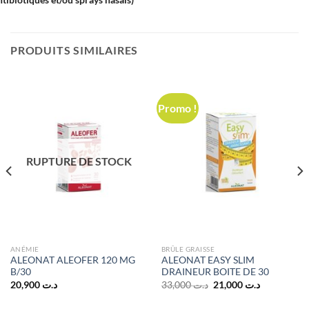
PRODUITS SIMILAIRES
Promo !
RUPTURE DE STOCK
ANÉMIE
BRÛLE GRAISSE
ALEONAT ALEOFER 120 MG
ALEONAT EASY SLIM
B/30
DRAINEUR BOITE DE 30
Le
Le
20,900
د.ت
33,000
د.ت
21,000
د.ت
prix
prix
initial
actuel