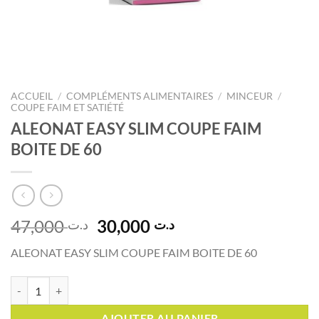
ACCUEIL
/
COMPLÉMENTS ALIMENTAIRES
/
MINCEUR
/
COUPE FAIM ET SATIÉTÉ
ALEONAT EASY SLIM COUPE FAIM
BOITE DE 60
Le
Le
47,000
30,000
د.ت
د.ت
prix
prix
ALEONAT EASY SLIM COUPE FAIM BOITE DE 60
initial
actuel
était :
est :
quantité de ALEONAT EASY SLIM COUPE FAIM BOITE DE 60
د.ت 30,000.
د.ت 47,000.
AJOUTER AU PANIER