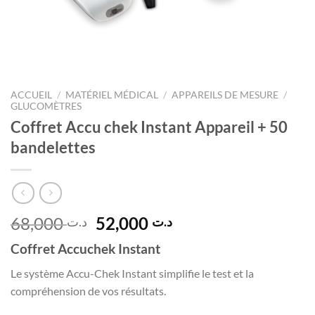
ACCUEIL
/
MATÉRIEL MÉDICAL
/
APPAREILS DE MESURE
/
GLUCOMÈTRES
Coffret Accu chek Instant Appareil + 50
bandelettes
Le
Le
68,000
52,000
د.ت
د.ت
prix
prix
Coffret Accuchek Instant
initial
actuel
était :
est :
Le système Accu-Chek Instant simplifie le test et la
د.ت 52,000.
د.ت 68,000.
compréhension de vos résultats.