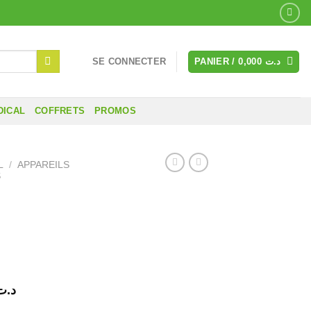
SE CONNECTER
PANIER /
0,000
د.ت
DICAL
COFFRETS
PROMOS
L
/
APPAREILS
S
Le
د.ت
prix