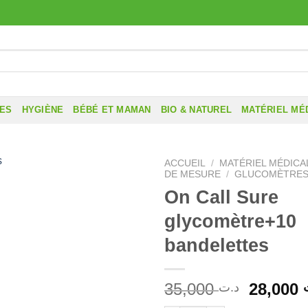
RES
HYGIÈNE
BÉBÉ ET MAMAN
BIO & NATUREL
MATÉRIEL MÉ
ACCUEIL
/
MATÉRIEL MÉDICA
DE MESURE
/
GLUCOMÈTRE
On Call Sure
glycomètre+10
bandelettes
Le
35,000
28,000
د.ت
prix