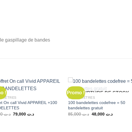
 le gaspillage de bandes
o !
Promo !
RUPTURE DE STOCK
OMÈTRES
GLUCOMÈTRES
et On call Vivid APPAREIL +100
100 bandelettes codefree = 50
DELETTES
bandelettes gratuit
Le
Le
Le
Le
95,000
د.ت
79,000
د.ت
85,000
د.ت
48,000
د.ت
prix
prix
prix
prix
initial
actuel
initial
actuel
était :
est :
était :
est :
د.ت 85,000.
د.ت 79,000.
د.ت 95,000.