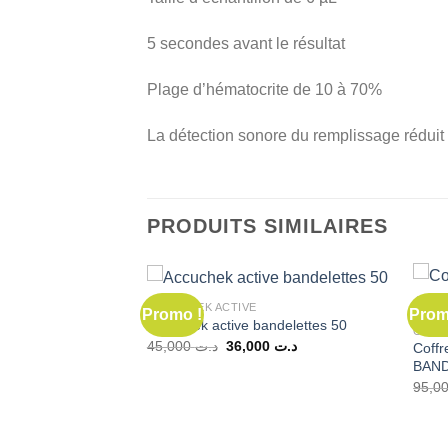
5 secondes avant le résultat
Plage d’hématocrite de 10 à 70%
La détection sonore du remplissage réduit
PRODUITS SIMILAIRES
ACCUCHEK ACTIVE
Promo !
Prom
 DE STOCK
Accuchek active bandelettes 50
GLUC
Le
Le
45,000
د.ت
36,000
د.ت
Coffr
ycémie Bionime
prix
prix
BAN
Le
30,000
د.ت
initial
actuel
prix
était :
est :
actuel
د.ت 36,000.
د.ت 45,000.
est :
د.ت 30,000.
د.ت 35,000.