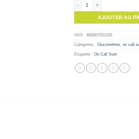
quantité de On Call Sure glyc
initial
était :
AJOUTER AU P
UGS :
682607551156
Catégories :
Glucomètres
,
on call s
Étiquette :
On Call Sure