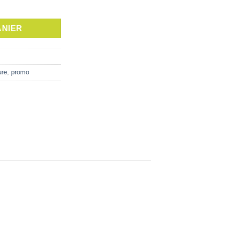
omètre+10 bandelettes
actuel
est :
ANIER
د.ت 28,000.
د.ت 35,000.
ure
,
promo