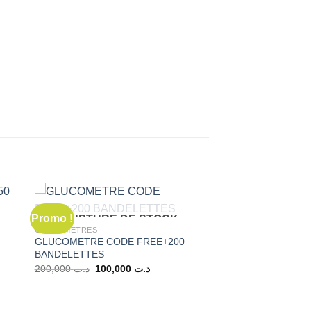
Promo !
RUPTURE DE STOCK
GLUCOMÈTRES
GLUCOMETRE CODE FREE+200
BANDELETTES
Le
Le
200,000
د.ت
100,000
د.ت
prix
prix
initial
actuel
était :
est :
د.ت 100,000.
د.ت 200,000.
د.ت 48,000.