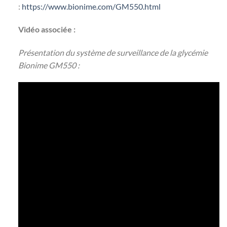
:
https://www.bionime.com/GM550.html
Vidéo associée :
Présentation du système de surveillance de la glycémie
Bionime GM550 :