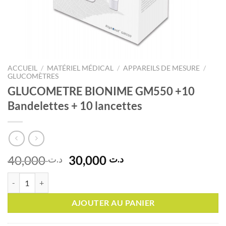
ACCUEIL
/
MATÉRIEL MÉDICAL
/
APPAREILS DE MESURE
/
GLUCOMÈTRES
GLUCOMETRE BIONIME GM550 +10
Bandelettes + 10 lancettes
Le
Le
40,000
30,000
د.ت
د.ت
prix
prix
quantité de GLUCOMETRE BIONIME GM550 +10 Bandelettes + 10 lan
initial
actuel
était :
est :
AJOUTER AU PANIER
د.ت 30,000.
د.ت 40,000.