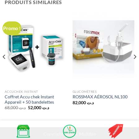
PRODUITS SIMILAIRES
Promo !
د.ت 49,000.
ACCUCHEK INSTANT
GLUCOMÈTRES
Coffret Accu chek Instant
ROSSMAX AÉROSOL NL100
Appareil + 50 bandelettes
82,000
د.ت
Le
Le
68,000
د.ت
52,000
د.ت
prix
prix
initial
actuel
était :
est :
د.ت 52,000.
د.ت 68,000.
Copyright 2026 ©
Multibio