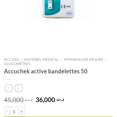
ACCUEIL
/
MATÉRIEL MÉDICAL
/
APPAREILS DE MESURE
/
GLUCOMÈTRES
Accuchek active bandelettes 50
Le
Le
45,000
36,000
د.ت
د.ت
prix
prix
quantité de Accuchek active bandelettes 50
initial
actuel