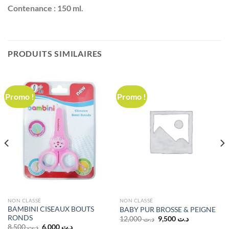
Contenance : 150 ml.
PRODUITS SIMILAIRES
Promo !
Promo !
NON CLASSÉ
NON CLASSÉ
BAMBINI CISEAUX BOUTS
BABY PUR BROSSE & PEIGNE
RONDS
Le
Le
12,000
د.ت
9,500
د.ت
prix
prix
Le
Le
8,500
د.ت
6,000
د.ت