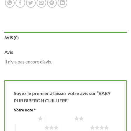
AVIS (0)
Avis
Il n’y a pas encore d’avis.
Soyez le premier à laisser votre avis sur “BABY
PUR BIBERON CUILLIERE”
Votre note
*
1 étoile sur 5
2 étoiles sur 5
3 étoiles sur 5
4 étoiles sur 5