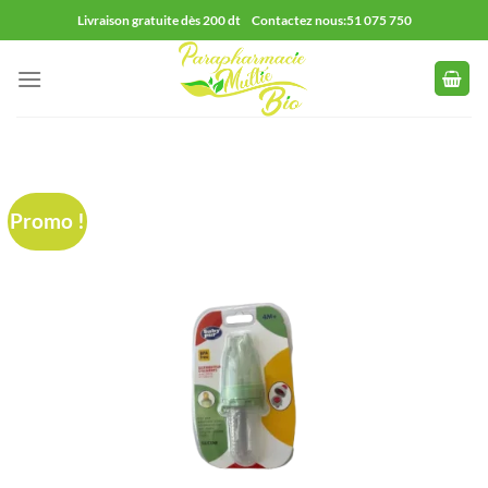
Passer
Livraison gratuite dès 200 dt Contactez nous:51 075 750
au
contenu
Promo !