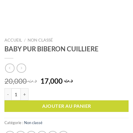
ACCUEIL
/
NON CLASSÉ
BABY PUR BIBERON CUILLIERE
Le
Le
20,000
17,000
د.ت
د.ت
prix
prix
quantité de BABY PUR BIBERON CUILLIERE
initial
actuel
était :
est :
AJOUTER AU PANIER
د.ت 17,000.
د.ت 20,000.
Catégorie :
Non classé