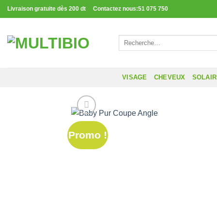
Passer
Livraison gratuite dès 200 dt Contactez nous:51 075 750
au
contenu
Recherche
pour :
VISAGE
CHEVEUX
SOLAI
Promo !