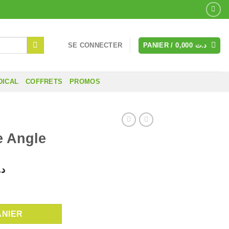
SE CONNECTER
PANIER /
0,000
د.ت
DICAL
COFFRETS
PROMOS
e Angle
Le
د.
prix
ngle
actuel
est :
ANIER
د.ت 7,500.
د.ت 10,000.