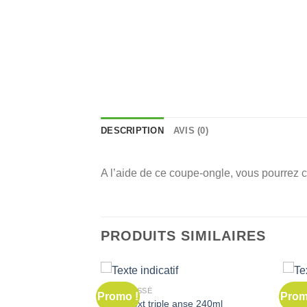
DESCRIPTION
AVIS (0)
A l’aide de ce coupe-ongle, vous pourrez co
PRODUITS SIMILAIRES
NON CLASSÉ
NON 
Promo !
Prom
tasse next triple anse 240ml
BABY