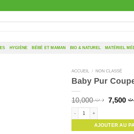
RES
HYGIÈNE
BÉBÉ ET MAMAN
BIO & NATUREL
MATÉRIEL MÉ
ACCUEIL
/
NON CLASSÉ
Baby Pur Coup
Le
10,000
7,500
ت
د.ت
prix
quantité de Baby Pur Coupe A
initial
était :
AJOUTER AU P