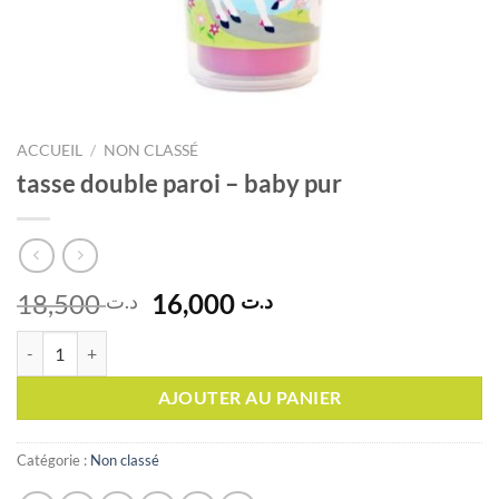
ACCUEIL
/
NON CLASSÉ
tasse double paroi – baby pur
Le
Le
18,500
16,000
د.ت
د.ت
prix
prix
quantité de tasse double paroi – baby pur
initial
actuel
était :
est :
AJOUTER AU PANIER
د.ت 16,000.
د.ت 18,500.
Catégorie :
Non classé