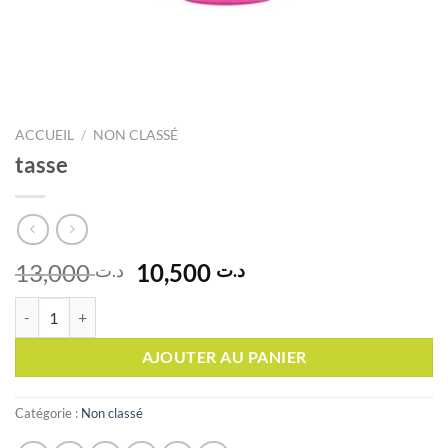
ACCUEIL
/
NON CLASSÉ
tasse
Le
Le
13,000
10,500
د.ت
د.ت
prix
prix
quantité de tasse
initial
actuel
était :
est :
AJOUTER AU PANIER
د.ت 10,500.
د.ت 13,000.
Catégorie :
Non classé