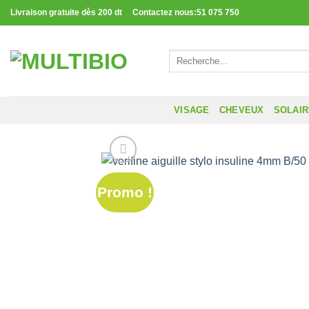
Passer
Livraison gratuite dès 200 dt Contactez nous:51 075 750
au
contenu
Recherche
pour :
VISAGE
CHEVEUX
SOLAI
Promo !