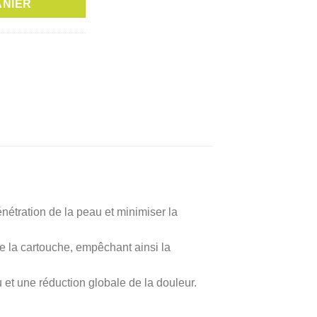
ANIER
د.ت 25,000.
د.ت 35,000.
pénétration de la peau et minimiser la
 de la cartouche, empêchant ainsi la
 et une réduction globale de la douleur.