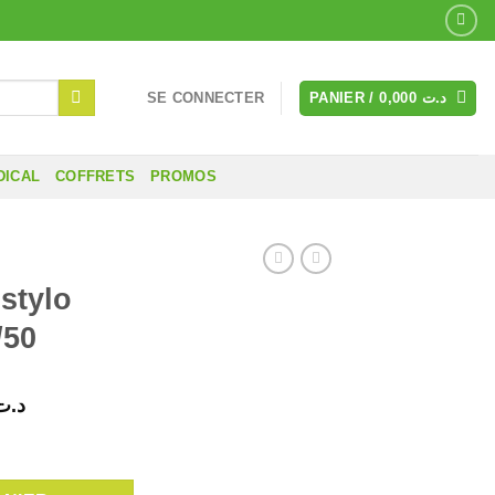
SE CONNECTER
PANIER /
0,000
د.ت
DICAL
COFFRETS
PROMOS
 stylo
/50
Le
د.ت
prix
tylo insuline 4mm B/50
actuel
est :