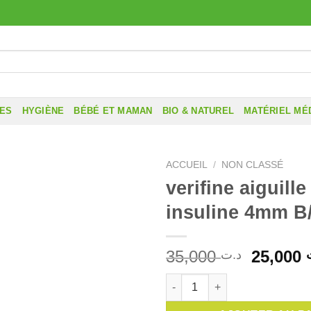
RES
HYGIÈNE
BÉBÉ ET MAMAN
BIO & NATUREL
MATÉRIEL MÉ
ACCUEIL
/
NON CLASSÉ
verifine aiguille
insuline 4mm B
Le
35,000
25,000
د.ت
prix
quantité de verifine aiguille s
initial
était :