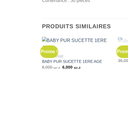
Contenance : 50 pièces
PRODUITS SIMILAIRES
ACCU
Promo !
Prom
steri
NON CLASSÉ
BABY PUR SUCETTE 1ERE AGE
Le
Le
8,000
د.ت
6,000
د.ت
prix
prix
initial
actuel
était :
est :
د.ت 6,000.
د.ت 8,000.