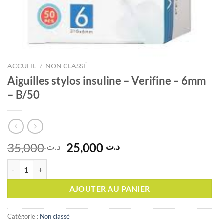
ACCUEIL
/
NON CLASSÉ
Aiguilles stylos insuline – Verifine – 6mm
– B/50
Le
Le
35,000
25,000
د.ت
د.ت
prix
prix
quantité de Aiguilles stylos insuline - Verifine - 6mm - B/50
initial
actuel
était :
est :
AJOUTER AU PANIER
د.ت 25,000.
د.ت 35,000.
Catégorie :
Non classé