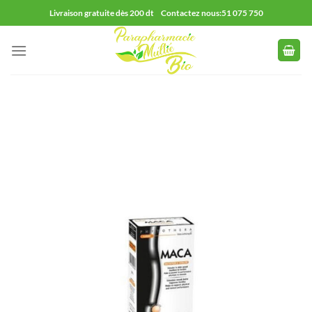
Passer
Livraison gratuite dès 200 dt Contactez nous:51 075 750
au
contenu