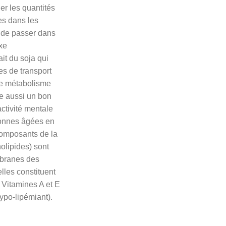
er les quantités
es dans les
 de passer dans
xe
it du soja qui
es de transport
de métabolisme
te aussi un bon
activité mentale
sonnes âgées en
omposants de la
olipides) sont
mbranes des
lles constituent
 Vitamines A et E
ypo-lipémiant).