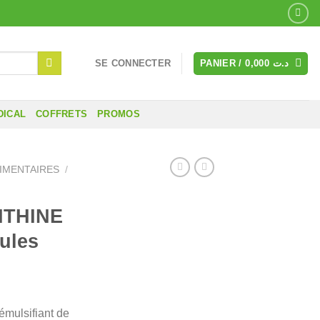
SE CONNECTER
PANIER /
0,000
د.ت
DICAL
COFFRETS
PROMOS
IMENTAIRES
/
ITHINE
ules
émulsifiant de