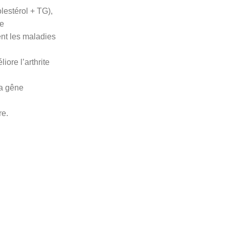
lestérol + TG),
re
ent les maladies
liore l’arthrite
la gêne
re.