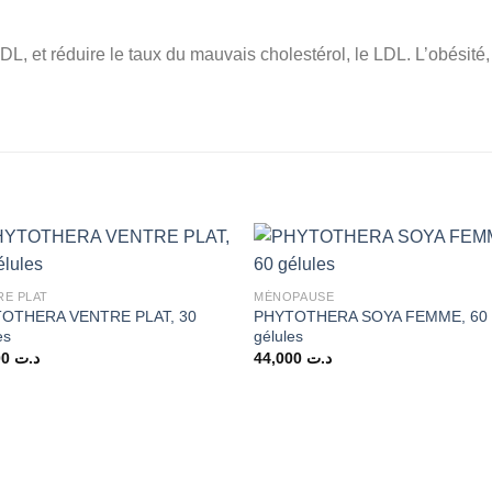
L, et réduire le taux du mauvais cholestérol, le LDL. L’obésité,
RE PLAT
MÉNOPAUSE
OTHERA VENTRE PLAT, 30
PHYTOTHERA SOYA FEMME, 60
es
gélules
19,000
د.ت
44,000
د.ت