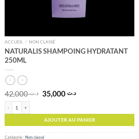
ACCUEIL
/
NON CLASSÉ
NATURALIS SHAMPOING HYDRATANT
250ML
Le
Le
42,000
35,000
د.ت
د.ت
prix
prix
quantité de NATURALIS SHAMPOING HYDRATANT 250ML
initial
actuel
était :
est :
AJOUTER AU PANIER
د.ت 35,000.
د.ت 42,000.
Catégorie :
Non classé