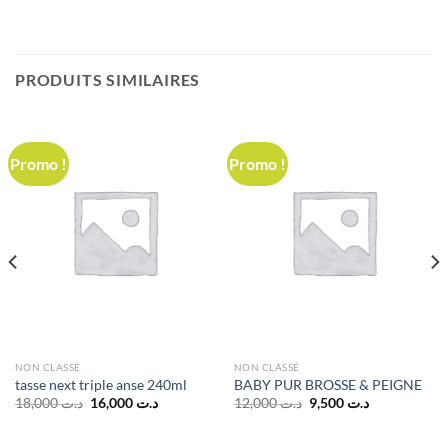
PRODUITS SIMILAIRES
Promo !
Promo !
NON CLASSÉ
NON CLASSÉ
tasse next triple anse 240ml
BABY PUR BROSSE & PEIGNE
Le
Le
Le
Le
18,000
د.ت
16,000
د.ت
12,000
د.ت
9,500
د.ت
prix
prix
prix
prix
initial
actuel
initial
actuel
د.ت 25,000.
était :
est :
était :
est :