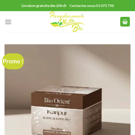
Passer
Livraison gratuite dès 200 dt Contactez nous:51 075 750
au
contenu
Promo !