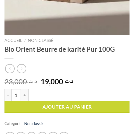
ACCUEIL
/
NON CLASSÉ
Bio Orient Beurre de karité Pur 100G
Le
Le
23,000
19,000
د.ت
د.ت
prix
prix
quantité de Bio Orient Beurre de karité Pur 100G
initial
actuel
était :
est :
AJOUTER AU PANIER
د.ت 19,000.
د.ت 23,000.
Catégorie :
Non classé