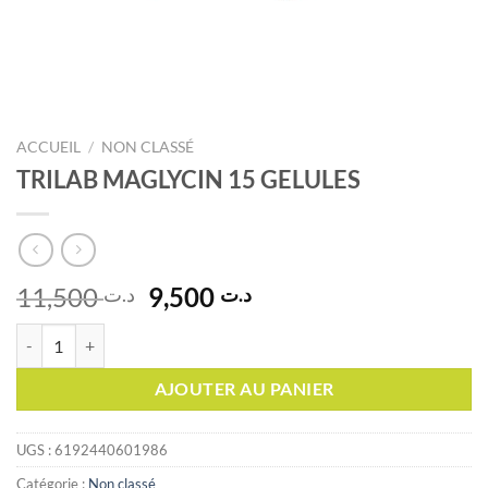
ACCUEIL
/
NON CLASSÉ
TRILAB MAGLYCIN 15 GELULES
Le
Le
11,500
9,500
د.ت
د.ت
prix
prix
quantité de TRILAB MAGLYCIN 15 GELULES
initial
actuel
était :
est :
AJOUTER AU PANIER
د.ت 9,500.
د.ت 11,500.
UGS :
6192440601986
Catégorie :
Non classé