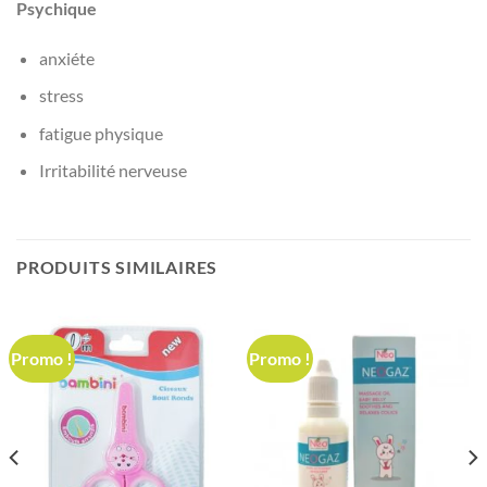
Psychique
anxiéte
stress
fatigue physique
Irritabilité nerveuse
PRODUITS SIMILAIRES
Promo !
Promo !
د.ت 28,000.