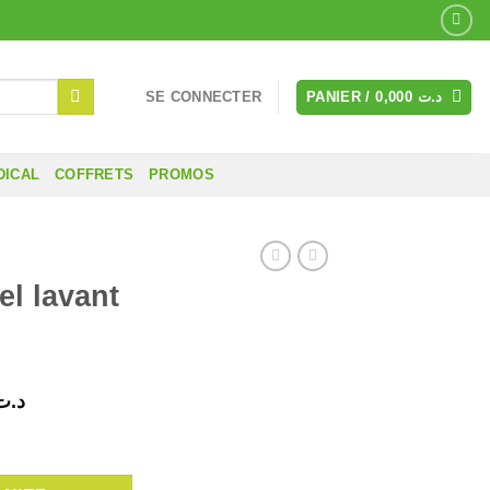
SE CONNECTER
PANIER /
0,000
د.ت
DICAL
COFFRETS
PROMOS
el lavant
Le
د.ت
prix
lavant 200ml
actuel
est :