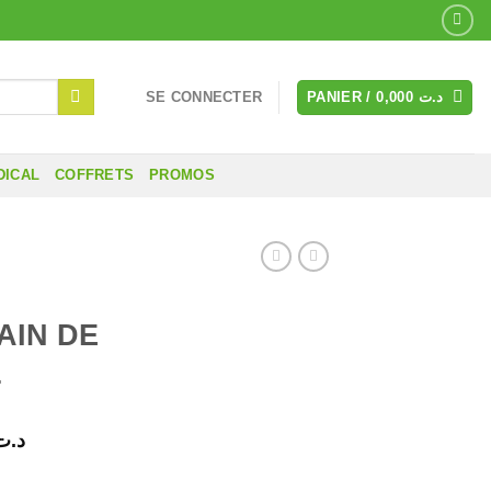
SE CONNECTER
PANIER /
0,000
د.ت
DICAL
COFFRETS
PROMOS
AIN DE
L
Le
د.ت
prix
HOKARE BAIN DE BOUCHE 250ML