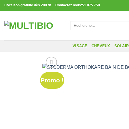
Passer
Livraison gratuite dès 200 dt Contactez nous:51 075 750
au
contenu
Recherche
pour :
VISAGE
CHEVEUX
SOLAI
Promo !