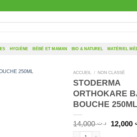
RES
HYGIÈNE
BÉBÉ ET MAMAN
BIO & NATUREL
MATÉRIEL MÉ
ACCUEIL
/
NON CLASSÉ
STODERMA
ORTHOKARE B
BOUCHE 250M
Le
14,000
12,000
د.ت
prix
quantité de STODERMA ORT