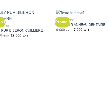
NON CLASSÉ
o !
Promo !
BABY PUR ANNEAU DENTAIRE
CLASSÉ
Le
Le
9,000
د.ت
7,000
د.ت
 PUR BIBERON CUILLIERE
prix
prix
Le
Le
20,000
د.ت
17,000
د.ت
initial
actuel
prix
prix
était :
est :
initial
actuel
د.ت 7,000.
د.ت 9,000.
était :
est :
د.ت 17,000.
د.ت 20,000.