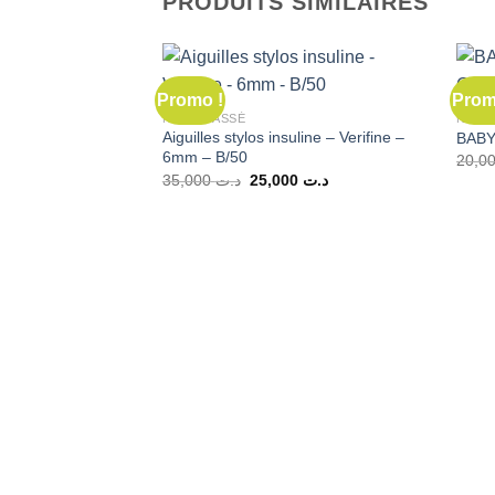
PRODUITS SIMILAIRES
Promo !
Prom
NON CLASSÉ
NON 
Aiguilles stylos insuline – Verifine –
BABY
6mm – B/50
Le
Le
35,000
د.ت
25,000
د.ت
prix
prix
initial
actuel
était :
est :
د.ت 25,000.
د.ت 35,000.