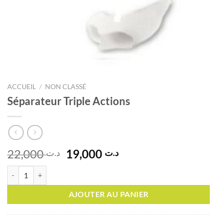
ACCUEIL
/
NON CLASSÉ
Séparateur Triple Actions
Le
Le
22,000
19,000
د.ت
د.ت
prix
prix
quantité de Séparateur Triple Actions
initial
actuel
était :
est :
AJOUTER AU PANIER
د.ت 19,000.
د.ت 22,000.