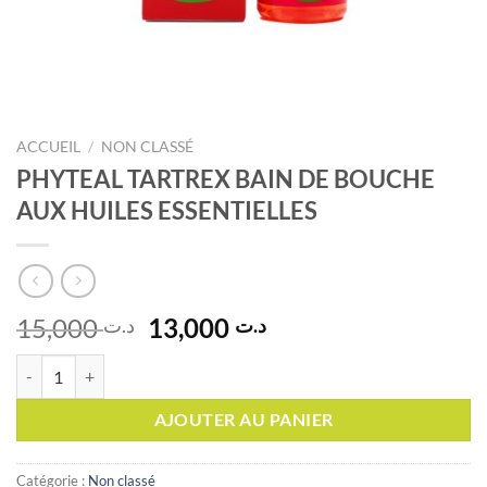
ACCUEIL
/
NON CLASSÉ
PHYTEAL TARTREX BAIN DE BOUCHE
AUX HUILES ESSENTIELLES
Le
Le
15,000
13,000
د.ت
د.ت
prix
prix
quantité de PHYTEAL TARTREX BAIN DE BOUCHE AUX HUILES ESS
initial
actuel
était :
est :
AJOUTER AU PANIER
د.ت 13,000.
د.ت 15,000.
Catégorie :
Non classé