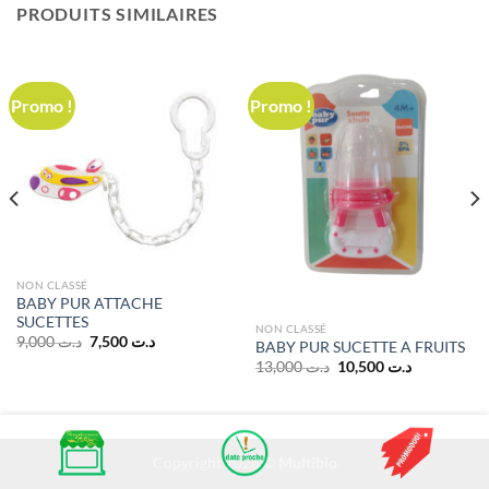
PRODUITS SIMILAIRES
Promo !
Promo !
NON CLASSÉ
BABY PUR ATTACHE
SUCETTES
NON CLASSÉ
Le
Le
9,000
د.ت
7,500
د.ت
BABY PUR SUCETTE A FRUITS
prix
prix
Le
Le
13,000
د.ت
10,500
د.ت
initial
actuel
prix
prix
était :
est :
initial
actuel
د.ت 7,500.
د.ت 9,000.
était :
est :
د.ت 10,500.
د.ت 13,000.
Copyright 2026 ©
Multibio