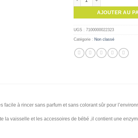
initial
était :
AJOUTER AU P
UGS :
7100000022323
Catégorie :
Non classé
es facile à rincer sans parfum et sans colorant sûr pour l’envir
 la vaisselle et les accessoires de bébé ,il contient une enzym