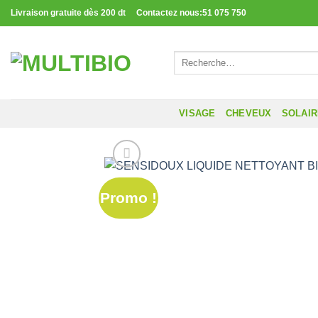
Passer
Livraison gratuite dès 200 dt Contactez nous:51 075 750
au
contenu
Recherche
pour :
VISAGE
CHEVEUX
SOLAI
Promo !