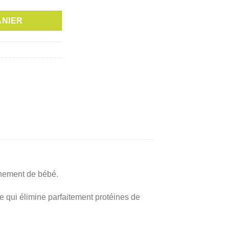
actuel
est :
ANIER
د.ت 18,000.
د.ت 20,000.
onnement de bébé.
e qui élimine parfaitement protéines de