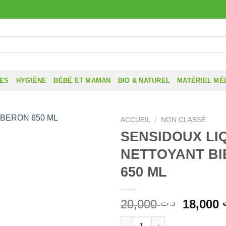
RES
HYGIÈNE
BÉBÉ ET MAMAN
BIO & NATUREL
MATÉRIEL MÉ
ACCUEIL
/
NON CLASSÉ
SENSIDOUX LI
NETTOYANT B
650 ML
Le
20,000
18,000
د.ت
prix
quantité de SENSIDOUX LIQU