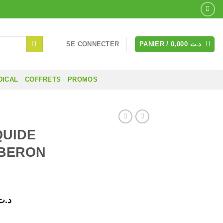
SE CONNECTER
PANIER /
0,000
د.ت
DICAL
COFFRETS
PROMOS
QUIDE
IBERON
Le
د.ت
prix
IDE NETTOYANT BIBERON 650 ML