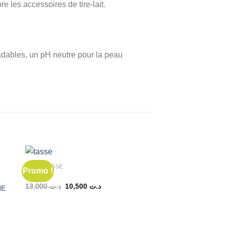
re les accessoires de tire-lait.
radables, un pH neutre pour la peau
NON CLASSÉ
Promo !
Promo !
tasse
Le
Le
13,000
د.ت
10,500
د.ت
NE
prix
prix
initial
actuel
était :
est :
د.ت 10,500.
د.ت 13,000.