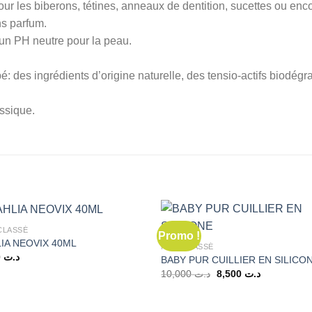
 pour les biberons, tétines, anneaux de dentition, sucettes ou enco
ns parfum.
 un PH neutre pour la peau.
é: des ingrédients d’origine naturelle, des tensio-actifs biodég
assique.
CLASSÉ
Promo !
IA NEOVIX 40ML
NON CLASSÉ
8,000
د.ت
BABY PUR CUILLIER EN SILICO
Le
Le
10,000
د.ت
8,500
د.ت
prix
prix
initial
actuel
était :
est :