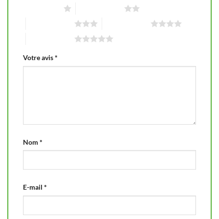
1 étoile sur 5
2 étoiles sur 5
3 étoiles sur 5
4 étoiles sur 5
5 étoiles sur 5
Votre avis
*
Nom
*
E-mail
*