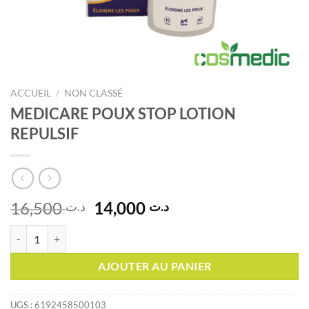
ACCUEIL
/
NON CLASSÉ
MEDICARE POUX STOP LOTION
REPULSIF
Le
Le
16,500
14,000
د.ت
د.ت
prix
prix
quantité de MEDICARE POUX STOP LOTION REPULSIF
initial
actuel
était :
est :
AJOUTER AU PANIER
د.ت 14,000.
د.ت 16,500.
UGS :
6192458500103