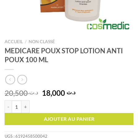
ACCUEIL
/
NON CLASSÉ
MEDICARE POUX STOP LOTION ANTI
POUX 100 ML
Le
Le
20,500
18,000
د.ت
د.ت
prix
prix
quantité de MEDICARE POUX STOP LOTION ANTI POUX 100 ML
initial
actuel
était :
est :
AJOUTER AU PANIER
د.ت 18,000.
د.ت 20,500.
UGS :
6192458500042