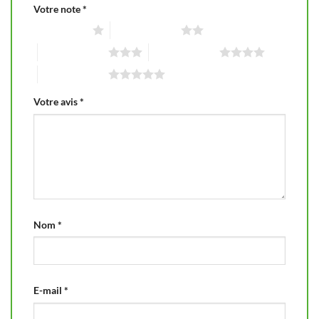
Votre note
*
1 étoile sur 5
2 étoiles sur 5
3 étoiles sur 5
4 étoiles sur 5
5 étoiles sur 5
Votre avis
*
Nom
*
E-mail
*