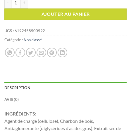
initial
actuel
était :
est :
AJOUTER AU PANIER
د.ت 11,000.
د.ت 13,000.
UGS :
6192458500592
Catégorie :
Non classé
DESCRIPTION
AVIS (0)
INGRÉDIENTS:
Agent de charge (cellulose), Charbon de bois,
Antiaglomerante (diglycérides d’acides gras), Extrait sec de