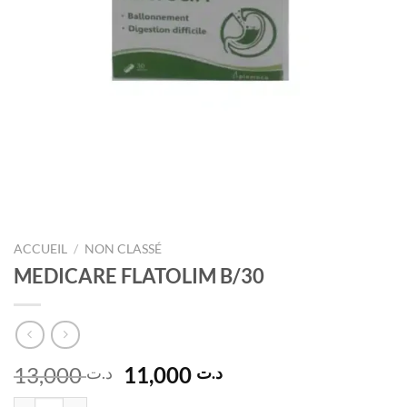
ACCUEIL
/
NON CLASSÉ
MEDICARE FLATOLIM B/30
Le
Le
13,000
11,000
د.ت
د.ت
prix
prix
quantité de MEDICARE FLATOLIM B/30