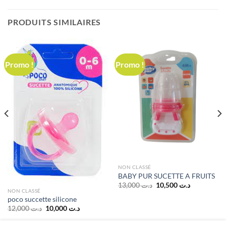
PRODUITS SIMILAIRES
Promo !
Promo !
NON CLASSÉ
BABY PUR SUCETTE A FRUITS
Le
Le
13,000
د.ت
10,500
د.ت
prix
prix
NON CLASSÉ
initial
actuel
poco succette silicone
était :
est :
Le
Le
12,000
د.ت
10,000
د.ت
د.ت 10,500.
د.ت 13,000.
prix
prix
initial
actuel