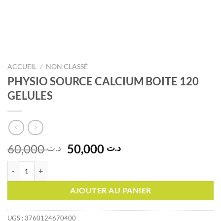
ACCUEIL
/
NON CLASSÉ
PHYSIO SOURCE CALCIUM BOITE 120
GELULES
Le
Le
60,000
50,000
د.ت
د.ت
prix
prix
quantité de PHYSIO SOURCE CALCIUM BOITE 120 GELULES
initial
actuel
était :
est :
AJOUTER AU PANIER
د.ت 50,000.
د.ت 60,000.
UGS :
3760124670400