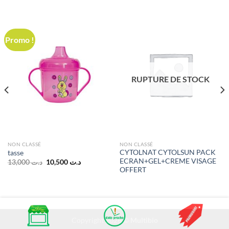
Promo !
RUPTURE DE STOCK
NON CLASSÉ
NON CLASSÉ
CYTOLNAT CYTOLSUN PACK
tasse
ECRAN+GEL+CREME VISAGE
Le
Le
13,000
د.ت
10,500
د.ت
prix
prix
OFFERT
initial
actuel
était :
est :
د.ت 10,500.
د.ت 13,000.
د.ت 10,500.
Copyright 2026 ©
Multibio