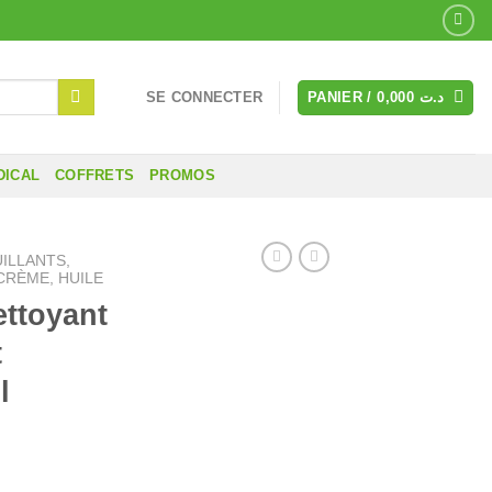
SE CONNECTER
PANIER /
0,000
د.ت
DICAL
COFFRETS
PROMOS
ILLANTS,
CRÈME, HUILE
ttoyant
t
l