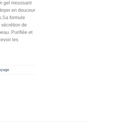
n gel moussant
ttoyer en douceur
s.Sa formule
a sécrétion de
eau. Purifiée et
cevoir les
oyage