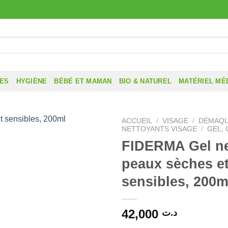
RES
HYGIÈNE
BÉBÉ ET MAMAN
BIO & NATUREL
MATÉRIEL MÉ
ACCUEIL
/
VISAGE
/
DÉMAQU
NETTOYANTS VISAGE
/
GEL, 
FIDERMA Gel ne
peaux sèches e
sensibles, 200m
42,000
د.ت