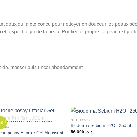
 doux qui a été conçu pour nettoyer en douceur les peaux sèch
et respect le ph de la peau. Purifiée et propre, la peau est prete
umide. masser puis rincer abondamment.
NETTOYAGE
o !
RUPTURE DE STOCK
Bioderma Sébium H2O , 250ml
OYAGE
56,000
د.ت
che posay Effaclar Gel Moussant