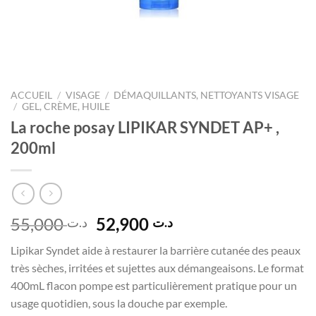
ACCUEIL
/
VISAGE
/
DÉMAQUILLANTS, NETTOYANTS VISAGE
/
GEL, CRÈME, HUILE
La roche posay LIPIKAR SYNDET AP+ ,
200ml
Le
Le
55,000
52,900
د.ت
د.ت
prix
prix
Lipikar Syndet aide à restaurer la barrière cutanée des peaux
initial
actuel
très sèches, irritées et sujettes aux démangeaisons. Le format
était :
est :
400mL flacon pompe est particulièrement pratique pour un
د.ت 52,900.
د.ت 55,000.
usage quotidien, sous la douche par exemple.