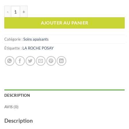
quantité de La roche posay Toleriane sensitive Soin hydratant apaisant
AJOUTER AU PANIER
Catégorie :
Soins apaisants
Étiquette :
LA ROCHE POSAY
DESCRIPTION
AVIS (0)
Description