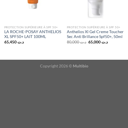
PROTECTION SUPÉRIEURE À SPF 50+
PROTECTION SUPÉRIEURE À SPF 50+
LA ROCHE-POSAY ANTHELIOS
Anthelios Xl Gel Creme Toucher
XL SPF50+ LAIT 100ML
Sec Anti Brillance Spf50+, 50ml
Le
Le
65,450
د.ت
80,000
د.ت
65,000
د.ت
prix
prix
initial
actuel
était :
est :
د.ت 65,000.
د.ت 80,000.
Copyright 2026 ©
Multibio