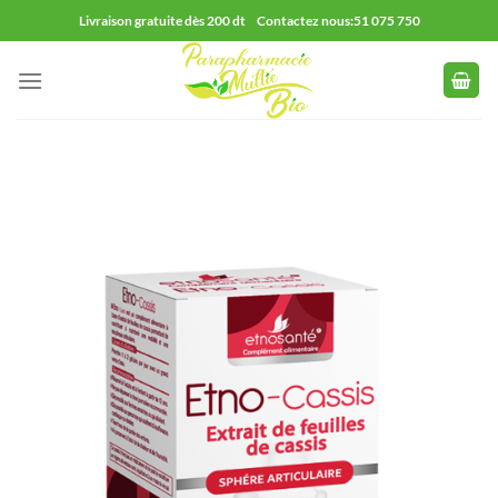
Passer
Livraison gratuite dès 200 dt Contactez nous:51 075 750
au
contenu