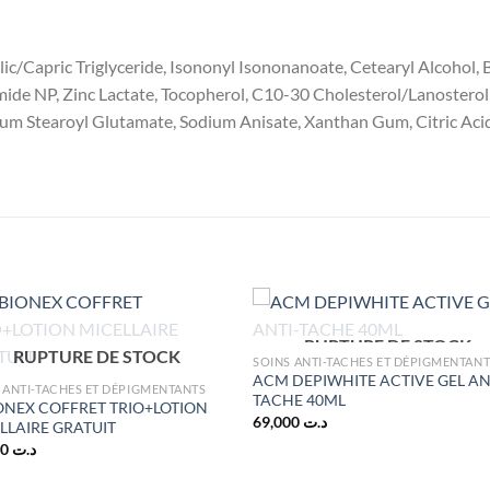
ic/Capric Triglyceride, Isononyl Isononanoate, Cetearyl Alcohol,
amide NP, Zinc Lactate, Tocopherol, C10-30 Cholesterol/Lanostero
um Stearoyl Glutamate, Sodium Anisate, Xanthan Gum, Citric Acid,
RUPTURE DE STOCK
RUPTURE DE STOCK
SOINS ANTI-TACHES ET DÉPIGMENTAN
ACM DEPIWHITE ACTIVE GEL AN
 ANTI-TACHES ET DÉPIGMENTANTS
TACHE 40ML
ONEX COFFRET TRIO+LOTION
69,000
د.ت
LLAIRE GRATUIT
38,000
د.ت