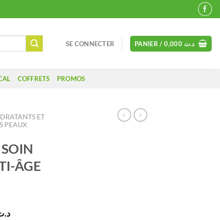
SE CONNECTER
PANIER /
0,000
د.ت
CAL
COFFRETS
PROMOS
YDRATANTS ET
S PEAUX
 SOIN
TI-ÂGE
Le
د.ت