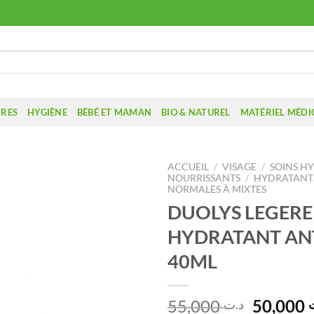
IRES
HYGIÈNE
BÉBÉ ET MAMAN
BIO & NATUREL
MATÉRIEL MÉDI
ACCUEIL
/
VISAGE
/
SOINS H
NOURRISSANTS
/
HYDRATANT
NORMALES À MIXTES
DUOLYS LEGERE
HYDRATANT AN
40ML
Le
55,000
50,000
د.ت