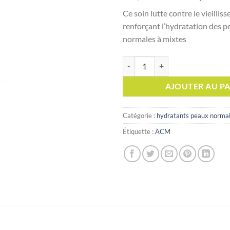
prix
Ce soin lutte contre le vieilli
initial
renforçant l’hydratation des 
était :
normales à mixtes
quantité de DUOLYS LEGERE S
AJOUTER AU PA
Catégorie :
hydratants peaux normal
Étiquette :
ACM