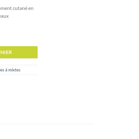
prix
ssement cutané en
actuel
peaux
est :
د.ت 50,000.
د.ت 55,000.
OIN HYDRATANT ANTI-ÂGE 40ML
NIER
es à mixtes