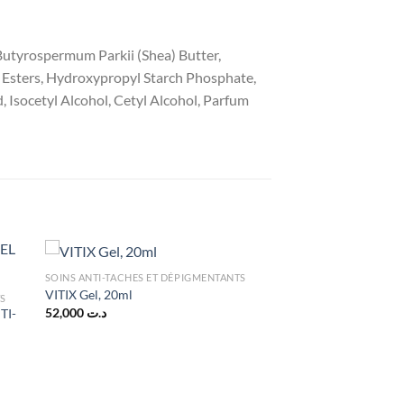
 Butyrospermum Parkii (Shea) Butter,
l Esters, Hydroxypropyl Starch Phosphate,
 Isocetyl Alcohol, Cetyl Alcohol, Parfum
SOINS ANTI-TACHES ET DÉPIGMENTANTS
VITIX Gel, 20ml
TS
52,000
د.ت
TI-