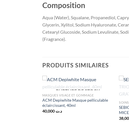
Composition
Aqua (Water), Squalane, Propanediol, Capryl
Glycerin, Xylitol, Sodium Hyaluronate, Cer
Cetearyl Glucoside, Sodium Levulinate, Sodi
(Fragrance).
PRODUITS SIMILAIRES
 DE STOCK
RUPTURE DE STOCK
MASQUES VISAGE ET GOMMAGE
ACM Depiwhite Masque pelliculable
SOINS
éclaircissant, 40ml
SEBI
40,000
د.ت
MICE