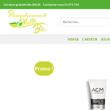
Passer
Livraison gratuite dès 200 dt Contactez nous:51 075 750
au
contenu
Recherche
pour :
VISAGE
CHEVEUX
SOLA
Promo !