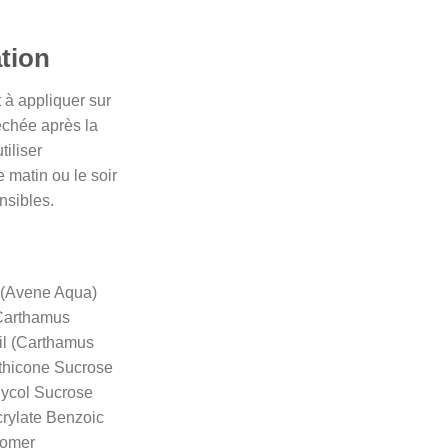
ation
à appliquer sur
chée après la
tiliser
e matin ou le soir
nsibles.
 (Avene Aqua)
 Carthamus
Oil (Carthamus
ethicone Sucrose
lycol Sucrose
rylate Benzoic
bomer