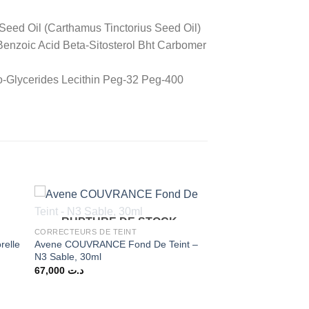
Seed Oil (Carthamus Tinctorius Seed Oil)
Benzoic Acid Beta-Sitosterol Bht Carbomer
o-Glycerides Lecithin Peg-32 Peg-400
RUPTURE DE STOCK
CORRECTEURS DE TEINT
relle
Avene COUVRANCE Fond De Teint –
N3 Sable, 30ml
67,000
د.ت
د.ت 48,000.