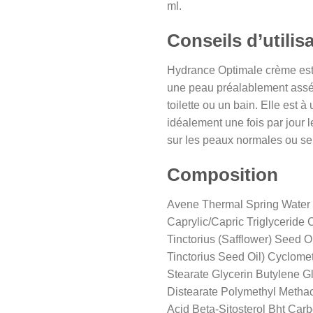
ml.
Conseils d’utilis
Hydrance Optimale crème est 
une peau préalablement assé
toilette ou un bain. Elle est à u
idéalement une fois par jour l
sur les peaux normales ou se
Composition
Avene Thermal Spring Water
Caprylic/Capric Triglyceride
Tinctorius (Safflower) Seed 
Tinctorius Seed Oil) Cyclom
Stearate Glycerin Butylene G
Distearate Polymethyl Methac
Acid Beta-Sitosterol Bht Car