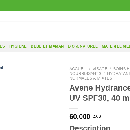
RES
HYGIÈNE
BÉBÉ ET MAMAN
BIO & NATUREL
MATÉRIEL MÉ
ACCUEIL
/
VISAGE
/
SOINS 
NOURRISSANTS
/
HYDRATAN
NORMALES À MIXTES
Avene Hydrance
UV SPF30, 40 m
60,000
د.ت
Description