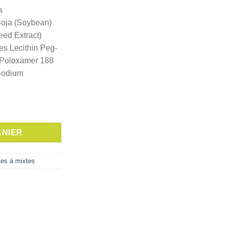
a
Soja (Soybean)
eed Extract)
s Lecithin Peg-
 Poloxamer 188
Sodium
gère UV SPF30, 40 ml
ANIER
les à mixtes