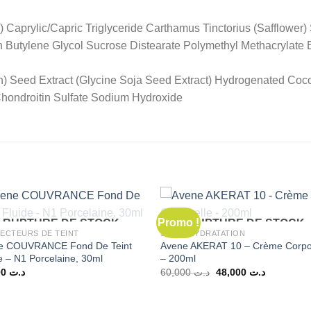
aprylic/Capric Triglyceride Carthamus Tinctorius (Safflower) 
 Butylene Glycol Sucrose Distearate Polymethyl Methacrylate 
) Seed Extract (Glycine Soja Seed Extract) Hydrogenated Coc
ondroitin Sulfate Sodium Hydroxide
Promo !
RUPTURE DE STOCK
RUPTURE DE STOCK
ECTEURS DE TEINT
SOINS HYDRATATION
e COUVRANCE Fond De Teint
Avene AKERAT 10 – Crème Corpo
e – N1 Porcelaine, 30ml
– 200ml
Le
Le
67,000
د.ت
60,000
د.ت
48,000
د.ت
prix
prix
initial
actuel
était :
est :
د.ت 60,000.