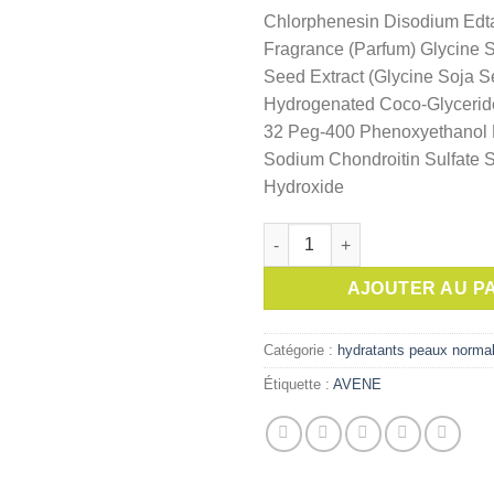
Chlorphenesin Disodium Edt
Fragrance (Parfum) Glycine 
Seed Extract (Glycine Soja S
Hydrogenated Coco-Glyceride
32 Peg-400 Phenoxyethanol
Sodium Chondroitin Sulfate 
Hydroxide
quantité de Avene Hydrance lé
AJOUTER AU P
Catégorie :
hydratants peaux norma
Étiquette :
AVENE