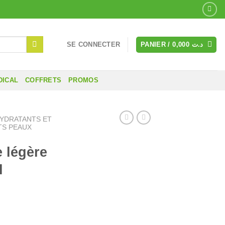
SE CONNECTER
PANIER /
0,000
د.ت
DICAL
COFFRETS
PROMOS
HYDRATANTS ET
TS PEAUX
 légère
l