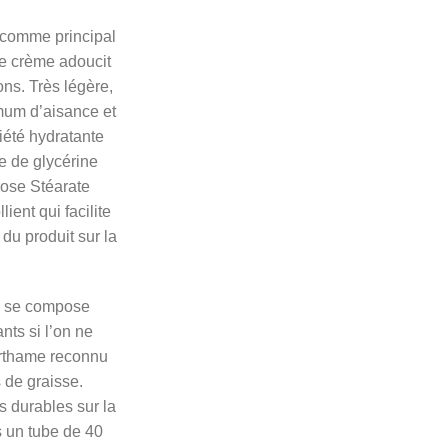
 comme principal
e crème adoucit
ions. Très légère,
mum d’aisance et
iété hydratante
e de glycérine
rose Stéarate
ient qui facilite
du produit sur la
 se compose
ts si l’on ne
carthame reconnu
 de graisse.
s durables sur la
s un tube de 40