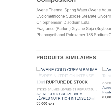
Avene Thermal Spring Water (Avene Aqua) C
Cyclomethicone Sucrose Stearate Glycerin
Chlorphenesin Disodium Edta
Fragrance (Parfum) Glycine Soja (Soybean
Phenoxyethanol Poloxamer 188 Sodium Ch
PRODUITS SIMILAIRES
 DE STOCK
RUPTURE DE STOCK
CORR
Aven
E EXPERT, 40 ml
STICKS BAUMES LÈVRES ET RÉPARATEURS
Fluid
Le
34,987
د.ت
AVENE COLD CREAM BAUME
prix
LÈVRES NUTRITION INTENSE 10ml
actuel
est :
55,000
د.ت
د.ت 34,987.
د.ت 48,000.