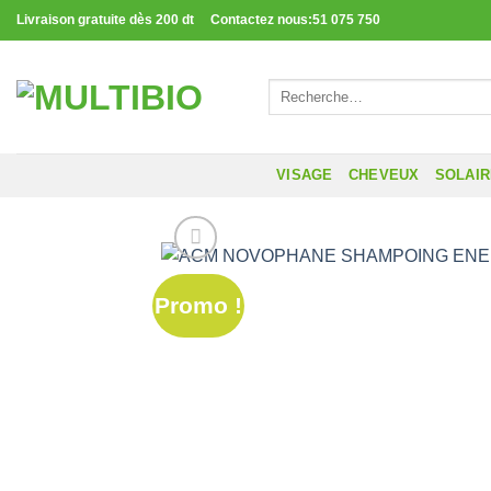
Passer
Livraison gratuite dès 200 dt Contactez nous:51 075 750
au
contenu
Recherche
pour :
VISAGE
CHEVEUX
SOLAI
Promo !