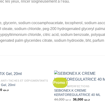
c les yeux, rincer soigneusement à l’eau.
te, glycerin, sodium cocoamphoacetate, tocopherol, sodium asco
l oleate, sodium chloride, peg-200 hydrogenated glyceryl palma
xyprpyltrimonium chloride, citric acid, sodium benzoate, polyqu
ogenated palm glycerides citrate, sodium hydroxide, bht, parfum
S ANTI-TACHES ET DÉPIGMENTANTS
Promo !
 Gel, 20ml
PEAUX À IMPERFECTIONS
52,000
د.ت
SEBIONEX.K CREME
KERATOREGULATRICE 40 ML
Le
Le
44,000
د.ت
36,000
د.ت
prix
prix