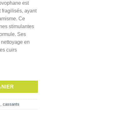
ovophane est
actuel
fragilisés, ayant
est :
namisme. Ce
د.ت 37,000.
د.ت 44,000.
nes stimulantes
formule. Ses
 nettoyage en
es cuirs
 SHAMPOING ENERGISANT, 200 ml
ANIER
, cassants