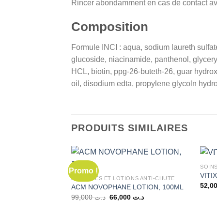
Rincer abondamment en cas de contact ave
Composition
Formule INCI : aqua, sodium laureth sulfa
glucoside, niacinamide, panthenol, glycery
HCL, biotin, ppg-26-buteth-26, guar hydro
oil, disodium edta, propylene glycoln hydr
PRODUITS SIMILAIRES
SOIN
Promo !
VITIX
AMPOULES ET LOTIONS ANTI-CHUTE
ACM NOVOPHANE LOTION, 100ML
Le
Le
99,000
د.ت
66,000
د.ت
prix
prix
initial
actuel
était :
est :