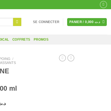
SE CONNECTER
PANIER /
0,000
د.ت
DICAL
COFFRETS
PROMOS
POING
/
CASSANTS
NE
00 ml
Le
د.ت
prix