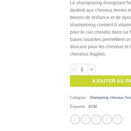
Le shampooing énergisant N
initial
destiné aux cheveux ternes et 
était :
besoin de brillance et de dy
shampooing contient 6 vitami
pour le cuir chevelu dans sa 
bases lavantes permettent un
douceur pour les cheveux et l
chevelus fragiles.
quantité de ACM NOVOPHANE
AJOUTER AU P
Catégorie :
Shampoing cheveux fins
Étiquette :
ACM