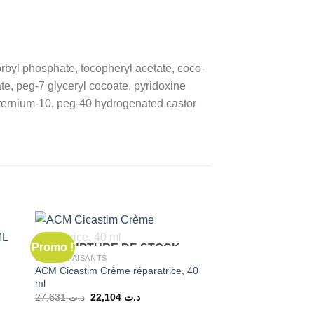
rbyl phosphate, tocopheryl acetate, coco-
te, peg-7 glyceryl cocoate, pyridoxine
aternium-10, peg-40 hydrogenated castor
Promo !
RUPTURE DE STOCK
SOINS APAISANTS
ACM Cicastim Crème réparatrice, 40
ml
Le
Le
27,631
د.ت
22,104
د.ت
prix
prix