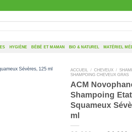
RES
HYGIÈNE
BÉBÉ ET MAMAN
BIO & NATUREL
MATÉRIEL MÉ
ACCUEIL
/
CHEVEUX
/
SHAM
SHAMPOING CHEVEUX GRAS
ACM Novophan
Shampoing Eta
Squameux Sévèr
ml