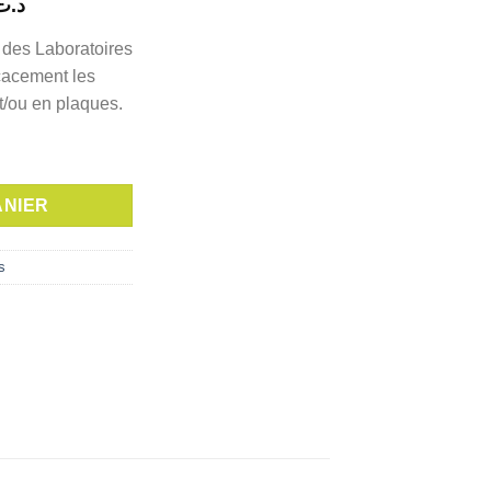
Le
د.ت
prix
des Laboratoires
actuel
cacement les
est :
t/ou en plaques.
د.ت 34,000.
د.ت 38,000.
 Shampoing Etats Squameux Sévères, 125 ml
ANIER
s