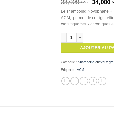
Le
38,000
34,000
د.ت
prix
Le shampoing Novophane K, 
initial
ACM, permet de corriger effi
était :
états squameux chroniques e
quantité de ACM Novophane K
AJOUTER AU P
Catégorie :
Shampoing cheveux gra
Étiquette :
ACM