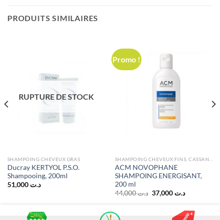
PRODUITS SIMILAIRES
Promo !
RUPTURE DE STOCK
SHAMPOING CHEVEUX GRAS
SHAMPOING CHEVEUX FINS, CASSANTS
Ducray KERTYOL P.S.O.
ACM NOVOPHANE
Shampooing, 200ml
SHAMPOING ENERGISANT,
200 ml
51,000
د.ت
Le
Le
44,000
د.ت
37,000
د.ت
prix
prix
initial
actuel
était :
est :
د.ت 37,000.
د.ت 44,000.
د.ت 34,000.