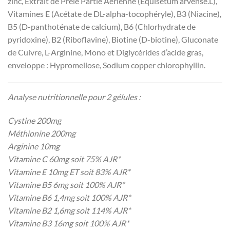
zinc, Extrait de Prêle Partie Aerienne (Equisetum arvense.L),
Vitamines E (Acétate de DL-alpha-tocophéryle), B3 (Niacine),
B5 (D-panthoténate de calcium), B6 (Chlorhydrate de
pyridoxine), B2 (Riboflavine), Biotine (D-biotine), Gluconate
de Cuivre, L-Arginine, Mono et Diglycérides d’acide gras,
enveloppe : Hypromellose, Sodium copper chlorophyllin.
Analyse nutritionnelle pour 2 gélules :
Cystine 200mg
Méthionine 200mg
Arginine 10mg
Vitamine
C 60mg soit 75% AJR*
Vitamine
E 10mg ET soit 83% AJR*
Vitamine
B
5
6mg soit 100% AJR*
Vitamine
B
6
1,4mg soit 100% AJR*
Vitamine
B
2
1,6mg soit 114% AJR*
Vitamine B3 16mg soit 100% AJR*