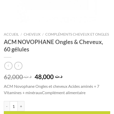
ACCUEIL
/
CHEVEUX
/
COMPLÉMENTS CHEVEUX ET ONGLES
ACM NOVOPHANE Ongles & Cheveux,
60 gélules
Le
Le
62,000
48,000
د.ت
د.ت
prix
prix
ACM Novophane Ongles et cheveux Acides aminés + 7
initial
actuel
Vitamines + minérauxComplément alimentaire
était :
est :
د.ت 48,000.
د.ت 62,000.
quantité de ACM NOVOPHANE Ongles & Cheveux, 60 gélules