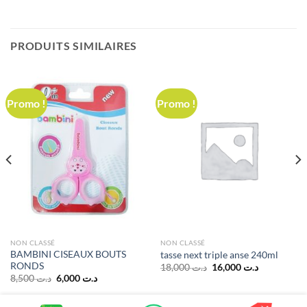
PRODUITS SIMILAIRES
Promo !
Promo !
NON CLASSÉ
NON CLASSÉ
BAMBINI CISEAUX BOUTS
tasse next triple anse 240ml
RONDS
Le
Le
18,000
د.ت
16,000
د.ت
prix
prix
Le
Le
8,500
د.ت
6,000
د.ت
initial
actuel
prix
prix
était :
est :
initial
actuel
د.ت 16,000.
د.ت 18,000.
était :
est :