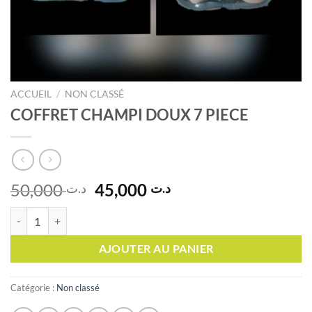
ACCUEIL
/
NON CLASSÉ
COFFRET CHAMPI DOUX 7 PIECE
Le
Le
50,000
45,000
د.ت
د.ت
prix
prix
quantité de COFFRET CHAMPI DOUX 7 PIECE
initial
actuel
était :
est :
AJOUTER AU PANIER
د.ت 45,000.
د.ت 50,000.
Catégorie :
Non classé