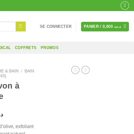
SE CONNECTER
PANIER /
0,000
د.ت
DICAL
COFFRETS
PROMOS
E & BAIN
/
BAIN
NS)
von à
e
Le
د.
prix
’olive, exfoliant
actuel
orant naturel