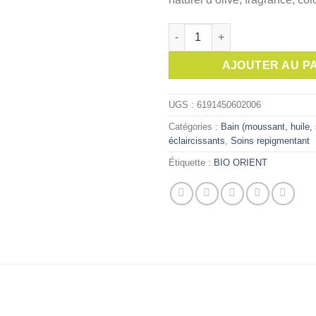
était :
quantité de BIO ORIENT Savon à
AJOUTER AU P
UGS :
6191450602006
Catégories :
Bain (moussant, huile, 
éclaircissants
,
Soins repigmentant
Étiquette :
BIO ORIENT