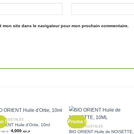
t mon site dans le navigateur pour mon prochain commentaire.
ES VÉGÉTALES
o !
Promo !
RIENT Huile d’Ortie, 10ml
HUILES VÉGÉTALES
Le
Le
5,000
د.ت
4,000
د.ت
BIO ORIENT Huile de NOISETTE,