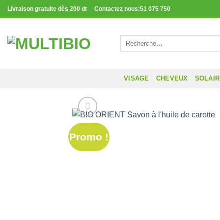
Passer
Livraison gratuite dès 200 dt Contactez nous:51 075 750
au
contenu
Recherche
pour :
VISAGE
CHEVEUX
SOLAI
Promo !