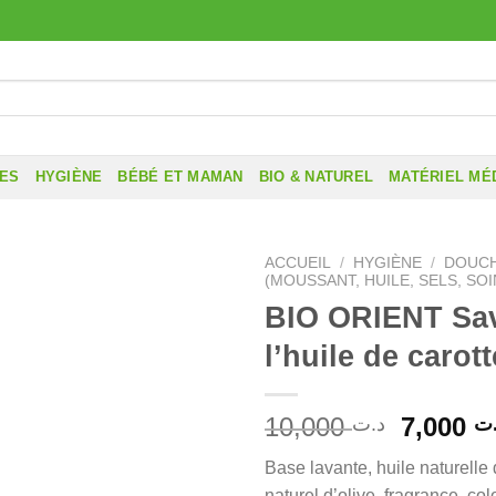
RES
HYGIÈNE
BÉBÉ ET MAMAN
BIO & NATUREL
MATÉRIEL MÉ
ACCUEIL
/
HYGIÈNE
/
DOUCH
(MOUSSANT, HUILE, SELS, SOI
BIO ORIENT Sa
l’huile de carott
Le
10,000
7,000
ت
د.ت
prix
Base lavante, huile naturelle d
initial
naturel d’olive, fragrance, col