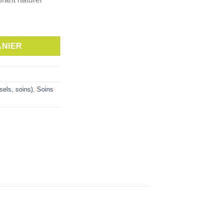
est :
د.ت 7,000.
د.ت 10,000.
 l'huile de carotte
ANIER
sels, soins)
,
Soins