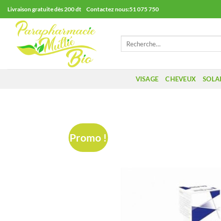
Passer
Livraison gratuite dès 200 dt Contactez nous:51 075 750
au
contenu
Recherche
pour :
VISAGE
CHEVEUX
SOLA
Promo !