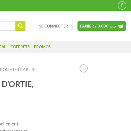
SE CONNECTER
PANIER /
0,000
د.ت
CAL
COFFRETS
PROMOS
ROMATHÉRAPHIE
 D’ORTIE,
Le
prix
nellement
actuel
arfumantes et