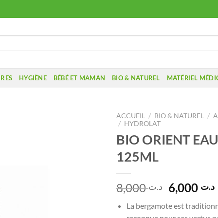
IRES
HYGIÈNE
BÉBÉ ET MAMAN
BIO & NATUREL
MATÉRIEL MÉDI
ACCUEIL
/
BIO & NATUREL
/
A
/
HYDROLAT
BIO ORIENT EAU
125ML
Le
8,000
6,000
د.ت
د.ت
prix
La bergamote est tradition
initial
reconnue pour ses vertus p